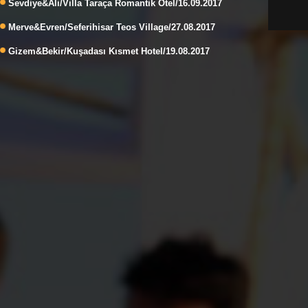
Sevdiye&Ali/Villa Taraça Romantik Otel/16.09.2017
Merve&Evren/Seferihisar Teos Village/27.08.2017
Gizem&Bekir/Kuşadası Kısmet Hotel/19.08.2017