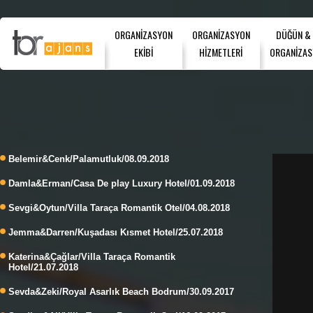
ORGANİZASYON
ORGANİZASYON
DÜĞÜN &
EKİBİ
HİZMETLERİ
ORGANİZAS
Belemir&Cenk/Palamutluk/08.09.2018
Damla&Erman/Casa De play Luxury Hotel/01.09.2018
Sevgi&Oytun/Villa Taraça Romantik Otel/04.08.2018
Jemma&Darren/Kuşadası Kısmet Hotel/25.07.2018
Katerina&Çağlar/Villa Taraça Romantik
Hotel/21.07.2018
Sevda&Zeki/Royal Asarlık Beach Bodrum/30.09.2017