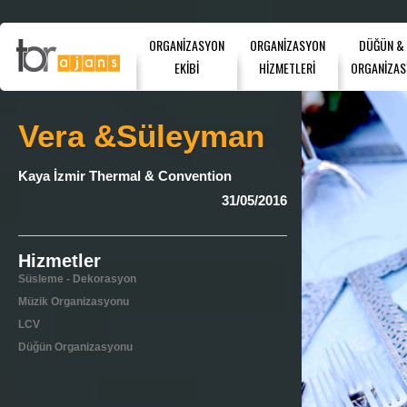
ORGANİZASYON
ORGANİZASYON
DÜĞÜN &
EKİBİ
HİZMETLERİ
ORGANİZAS
Vera &Süleyman
Kaya İzmir Thermal & Convention
31/05/2016
Hizmetler
Süsleme - Dekorasyon
Müzik Organizasyonu
LCV
Düğün Organizasyonu