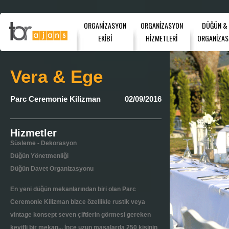
ORGANİZASYON
ORGANİZASYON
DÜĞÜN &
EKİBİ
HİZMETLERİ
ORGANİZAS
Vera & Ege
Parc Ceremonie Kilizman
02/09/2016
Hizmetler
Süsleme - Dekorasyon
Düğün Yönetmenliği
Düğün Davet Organizasyonu
En yeni düğün mekanlarından biri olan Parc
Ceremonie Kilizman bizce özellikle rustik veya
vintage konsept seven çiftlerin görmesi gereken
keyifli bir mekan... İnce uzun masalarda 250 kişinin