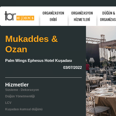
ORGANİZASYON
ORGANİZASYON
DÜĞÜN &
EKİBİ
HİZMETLERİ
ORGANİZAS
Mukaddes &
Ozan
Palm Wings Ephesus Hotel Kuşadası
03/07/2022
Hizmetler
Süsleme - Dekorasyon
Düğün Yönetmenliği
LCV
Kuşadası kumsal düğünü