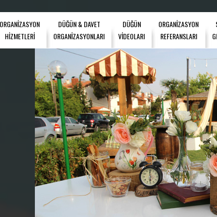
ORGANİZASYON
DÜĞÜN & DAVET
DÜĞÜN
ORGANİZASYON
HİZMETLERİ
ORGANİZASYONLARI
VİDEOLARI
REFERANSLARI
G