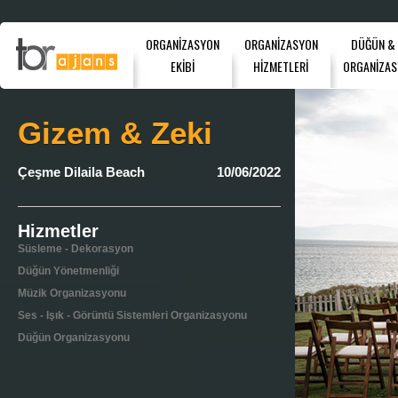
ORGANİZASYON
ORGANİZASYON
DÜĞÜN &
EKİBİ
HİZMETLERİ
ORGANİZAS
Gizem & Zeki
Çeşme Dilaila Beach
10/06/2022
Hizmetler
Süsleme - Dekorasyon
Düğün Yönetmenliği
Müzik Organizasyonu
Ses - Işık - Görüntü Sistemleri Organizasyonu
Düğün Organizasyonu