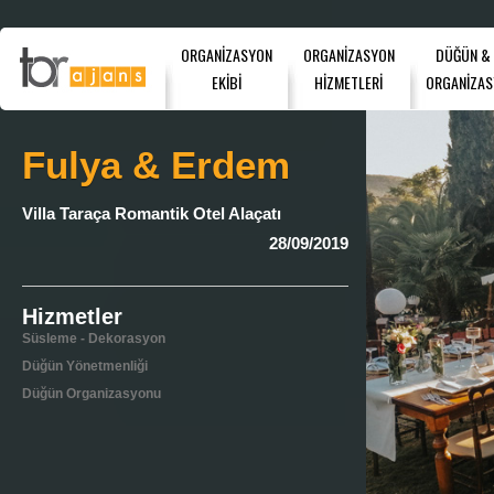
ORGANİZASYON
ORGANİZASYON
DÜĞÜN &
EKİBİ
HİZMETLERİ
ORGANİZAS
Fulya & Erdem
Villa Taraça Romantik Otel Alaçatı
28/09/2019
Hizmetler
Süsleme - Dekorasyon
Düğün Yönetmenliği
Düğün Organizasyonu