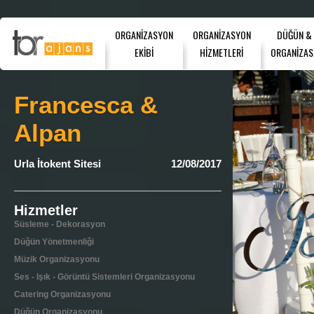
ORGANİZASYON
ORGANİZASYON
DÜĞÜN &
EKİBİ
HİZMETLERİ
ORGANİZAS
Francesca &
Alpan
Urla İtokent Sitesi
12/08/2017
Hizmetler
Süsleme - Dekorasyon
Düğün Yönetmenliği
Müzik Organizasyonu
Ses - Işık - Görüntü Sistemleri Organizasyonu
Catering Organizasyonu
Düğün Organizasyonu