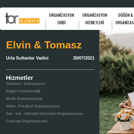
ORGANİZASYON
ORGANİZASYON
DÜĞÜN &
EKİBİ
HİZMETLERİ
ORGANİZAS
Elvin & Tomasz
Urla Sultanlar Vadisi
30/07/2021
Hizmetler
Süsleme - Dekorasyon
Düğün Yönetmenliği
Müzik Organizasyonu
Video - Fotoğraf Organizasyonu
Ses - Işık - Görüntü Sistemleri Organizasyonu
Catering Organizasyonu