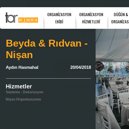
ORGANİZASYON
ORGANİZASYON
DÜĞÜN &
EKİBİ
HİZMETLERİ
ORGANİZAS
Beyda & Rıdvan -
Nişan
Aydın Hasmahal
20/04/2018
Hizmetler
Süsleme - Dekorasyon
Nişan Organizasyonu