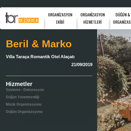
ORGANİZASYON
ORGANİZASYON
DÜĞÜN &
EKİBİ
HİZMETLERİ
ORGANİZAS
Beril & Marko
Villa Taraça Romantik Otel Alaçatı
21/09/2019
Hizmetler
Süsleme - Dekorasyon
Düğün Yönetmenliği
Müzik Organizasyonu
Düğün Organizasyonu